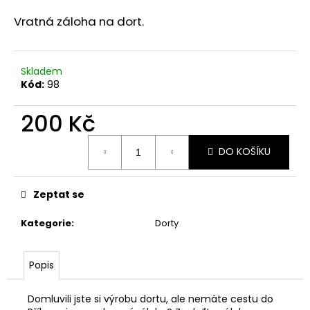
a
Vratná záloha na dort.
j
í
t
Skladem
Kód:
98
?
200 Kč
Měrná
DO KOŠÍKU
cena:
HLEDAT
Zeptat se
Kategorie
:
Dorty
Popis
Domluvili jste si výrobu dortu, ale nemáte cestu do