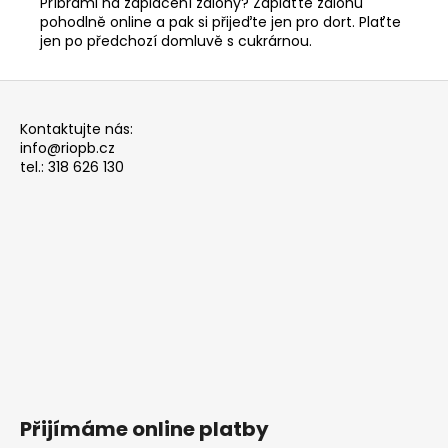
Příbrami na zaplacení zálohy? Zaplaťte zálohu
pohodlně online a pak si přijeďte jen pro dort. Plaťte
jen po předchozí domluvě s cukrárnou.
Z
á
Kontaktujte nás:
p
info@riopb.cz
a
tel.: 318 626 130
t
í
Přijímáme online platby