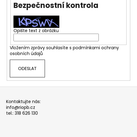
Bezpečnostní kontrola
a
j
í
t
Opište text z obrázku
?
Vložením zprávy souhlasíte s
podmínkami ochrany
osobních údajů
ODESLAT
HLEDAT
Z
á
Kontaktujte nás:
p
info@riopb.cz
a
tel.: 318 626 130
t
í