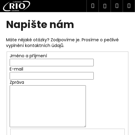
K
Přejít
Hledat
Náku
M
Přihlášen
na
o
obsah
Zpět
Zpět
košík
š
Napište nám
í
C
k
o
Máte nějaké otázky? Zodpovíme je. Prosíme o pečlivé
vyplnění kontaktních údajů.
p
o
Jméno a příjmení
t
E-mail
ř
e
Zpráva
b
u
j
e
t
e
n